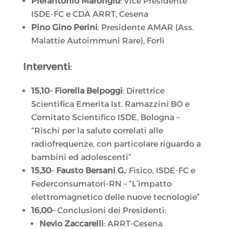
Pierantonio Marongiu
: Vice Presidente
ISDE-FC e CDA ARRT, Cesena
Pino Gino Perini
: Presidente AMAR (Ass.
Malattie Autoimmuni Rare), Forlì
Interventi
:
15,10
–
Fiorella Belpoggi
: Direttrice
Scientifica Emerita Ist. Ramazzini BO e
Comitato Scientifico ISDE, Bologna –
“Rischi per la salute correlati alle
radiofrequenze, con particolare riguardo a
bambini ed adolescenti”
15,30
–
Fausto Bersani G.
: Fisico, ISDE-FC e
Federconsumatori-RN – “L’impatto
elettromagnetico delle nuove tecnologie”
16,00
– Conclusioni dei Presidenti:
Nevio Zaccarelli
: ARRT-Cesena