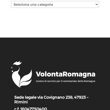
Categorie
Sede legale via Covignano 238, 47923 –
Rimini
c.f. 91047750400