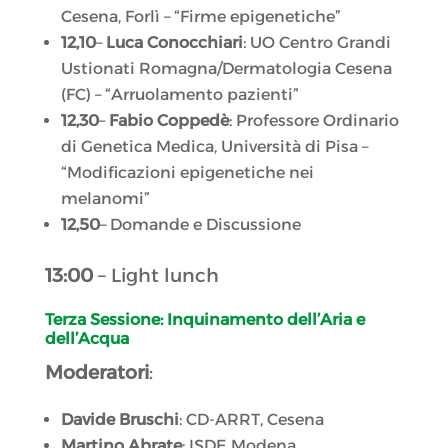
Cesena, Forlì – “Firme epigenetiche”
12,10
–
Luca Conocchiari
: UO Centro Grandi
Ustionati Romagna/Dermatologia Cesena
(FC) – “Arruolamento pazienti”
12,30
–
Fabio Coppedè
: Professore Ordinario
di Genetica Medica, Università di Pisa –
“Modificazioni epigenetiche nei
melanomi”
12,50
– Domande e Discussione
13:00
– Light lunch
Terza Sessione: Inquinamento dell’Aria e
dell’Acqua
Moderatori
:
Davide Bruschi
: CD-ARRT, Cesena
Martino Abrate
: ISDE Modena