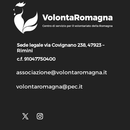
Sede legale via Covignano 238, 47923 –
Rimini
c.f. 91047750400
associazione@volontaromagna.it
volontaromagna@pec.it