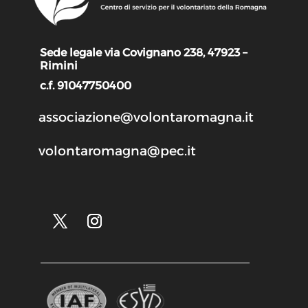
Sede legale via Covignano 238, 47923 –
Rimini
c.f. 91047750400
associazione@volontaromagna.it
volontaromagna@pec.it