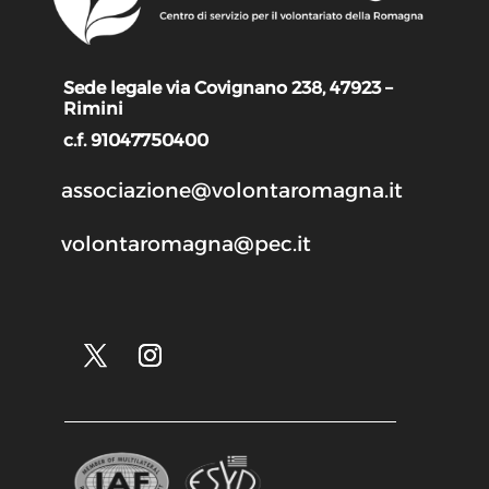
Sede legale via Covignano 238, 47923 –
Rimini
c.f. 91047750400
associazione@volontaromagna.it
volontaromagna@pec.it