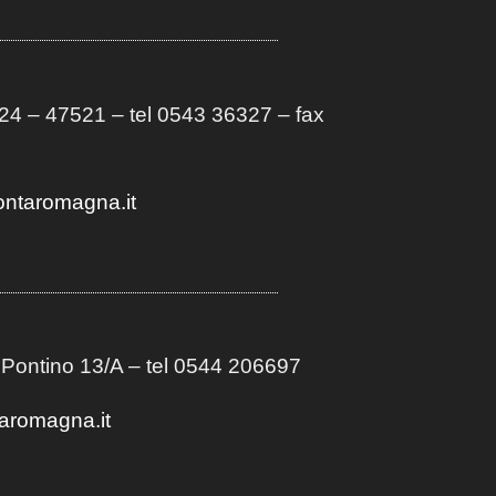
4 – 47521 – tel 0543 36327 – fax
ontaromagna.it
 Pontino 13/A
– t
el 0544 206697
aromagna.it