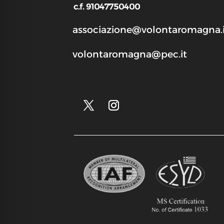
c.f. 91047750400
associazione@volontaromagna.i
volontaromagna@pec.it