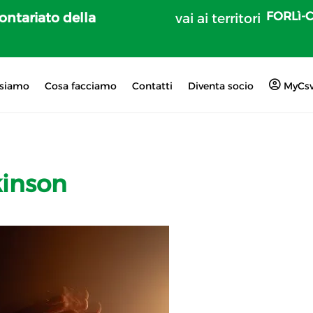
FORLì-
lontariato della
vai ai territori
 siamo
Cosa facciamo
Contatti
Diventa socio
MyCs
kinson