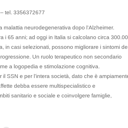
5
– tel. 3356372677
a malattia neurodegenerativa dopo l’Alzheimer.
 i 65 anni; ad oggi in Italia si calcolano circa 300.0
ca, in casi selezionati, possono migliorare i sintomi de
rogressione. Un ruolo terapeutico non secondario
sieme a logopedia e stimolazione cognitiva.
r il SSN e per l’intera società, dato che è ampiament
ffette debba essere multispecialistico e
biti sanitario e sociale e coinvolgere famiglie,