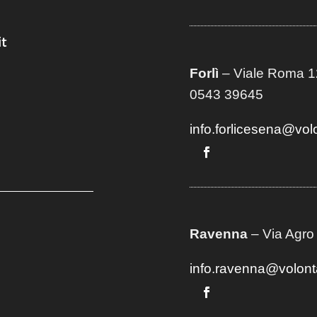
t
Forlì
– Viale Roma 12
0543 39645
info.forlicesena@vol
Ravenna
– Via Agro
info.ravenna@volont