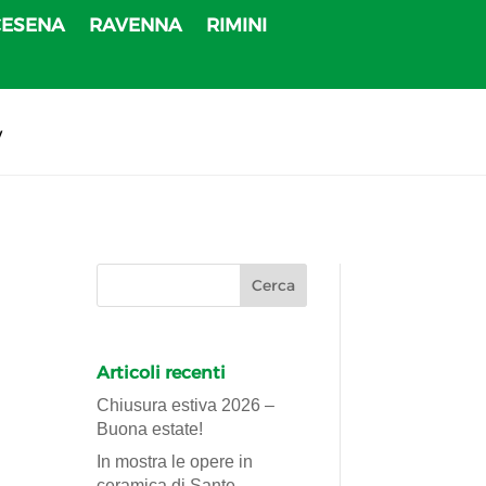
CESENA
RAVENNA
RIMINI
v
Articoli recenti
Chiusura estiva 2026 –
Buona estate!
In mostra le opere in
ceramica di Sante