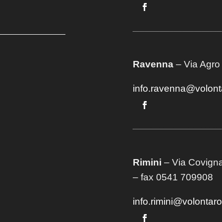
Ravenna
– Via Agro
info.ravenna@volont
Rimini
– Via Covigna
– fax 0541 709908
info.rimini@volontar