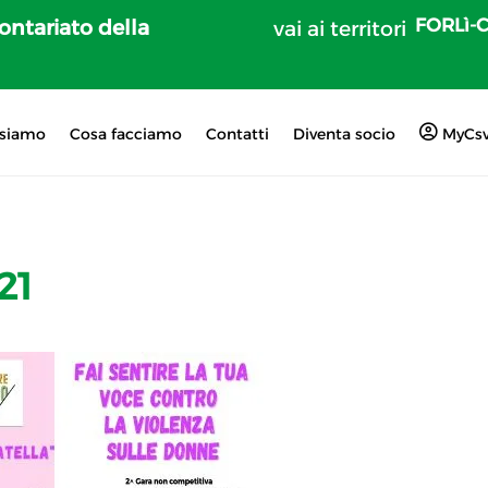
FORLì-
lontariato della
vai ai territori
 siamo
Cosa facciamo
Contatti
Diventa socio
MyCs
21