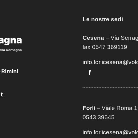
Le nostre sedi
Cesena
– Via Serrag
fax 0547 369119
info.forlicesena@vol
– Rimini
t
Forlì
– Viale Roma 12
0543 39645
info.forlicesena@vol