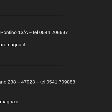
 Pontino 13/A
– t
el 0544 206697
aromagna.it
no 238 – 47923 – tel 0541 709888
omagna.it