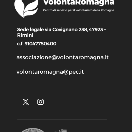
Sede legale via Covignano 238, 47923 –
Rimini
c.f. 91047750400
associazione@volontaromagna.it
volontaromagna@pec.it