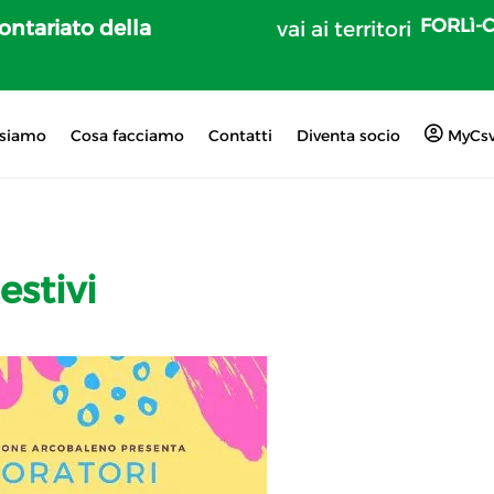
FORLì-
lontariato della
vai ai territori
 siamo
Cosa facciamo
Contatti
Diventa socio
MyCs
estivi