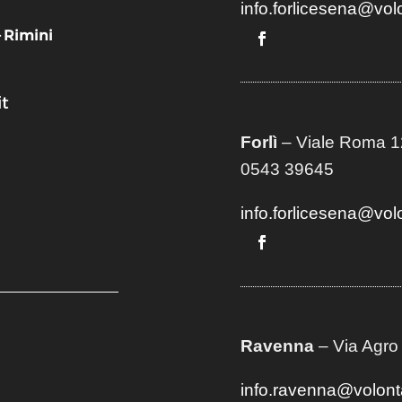
info.forlicesena@vol
– Rimini
t
Forlì
– Viale Roma 12
0543 39645
info.forlicesena@vol
Ravenna
– Via Agro
info.ravenna@volont