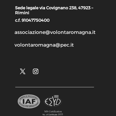
Sede legale via Covignano 238, 47923 –
Rimini
c.f. 91047750400
associazione@volontaromagna.it
volontaromagna@pec.it