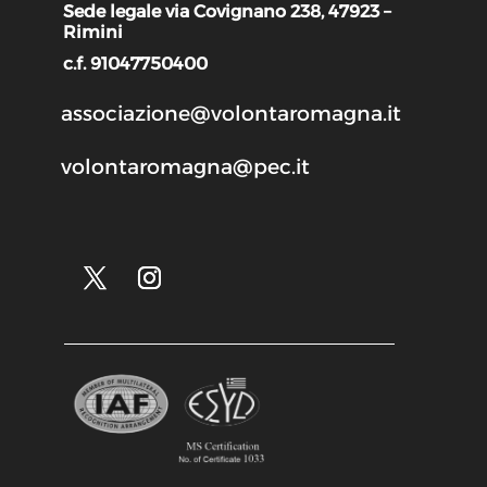
Sede legale via Covignano 238, 47923 –
Rimini
c.f. 91047750400
associazione@volontaromagna.it
volontaromagna@pec.it