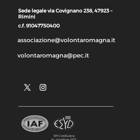
Sede legale via Covignano 238, 47923 –
Rimini
c.f. 91047750400
associazione@volontaromagna.it
volontaromagna@pec.it