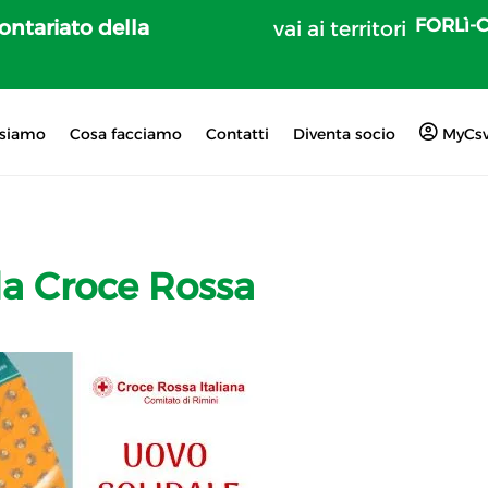
FORLì-
lontariato della
vai ai territori
 siamo
Cosa facciamo
Contatti
Diventa socio
MyCs
lla Croce Rossa