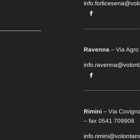
info.forlicesena@vol
Ravenna
– Via Agro
info.ravenna@volont
Rimini
– Via Covigna
– fax 0541 709908
info.rimini@volontar