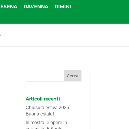
CESENA
RAVENNA
RIMINI
v
Articoli recenti
Chiusura estiva 2026 –
Buona estate!
In mostra le opere in
ceramica di Sante