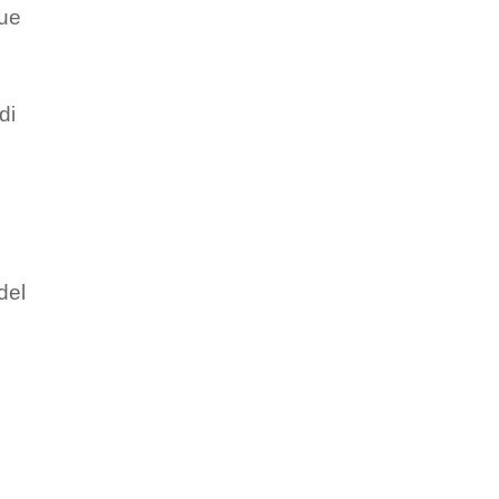
sue
di
del