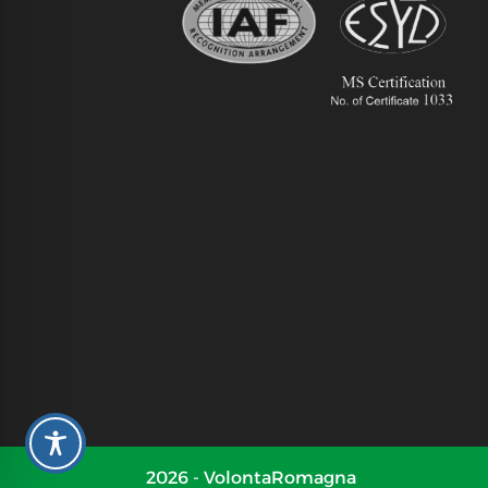
2026 - VolontaRomagna