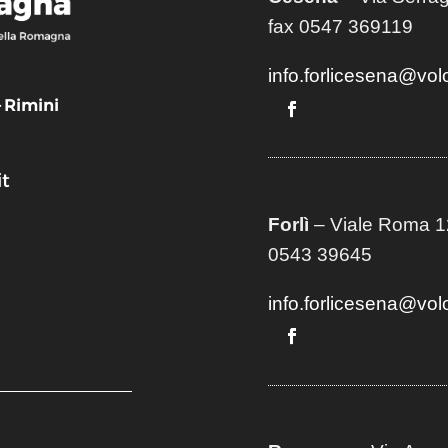
fax 0547 369119
info.forlicesena@vol
– Rimini
t
Forlì
– Viale Roma 12
0543 39645
info.forlicesena@vol