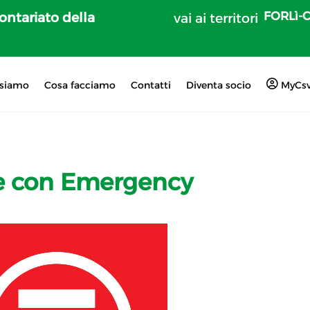
FORLì-
lontariato della
vai ai territori
 siamo
Cosa facciamo
Contatti
Diventa socio
MyCs
ce con Emergency