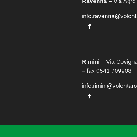
Ravenna
– Via Agro
info.ravenna@volont
Rimini
– Via Covigna
– fax 0541 709908
info.rimini@volontar