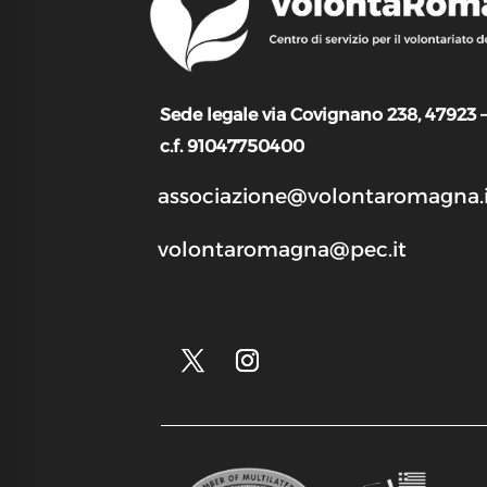
Sede legale via Covignano 238, 47923 
c.f. 91047750400
associazione@volontaromagna.i
volontaromagna@pec.it