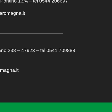
 Pontino 13/A
– t
el 0544 206697
aromagna.it
no 238 – 47923 – tel 0541 709888
omagna.it