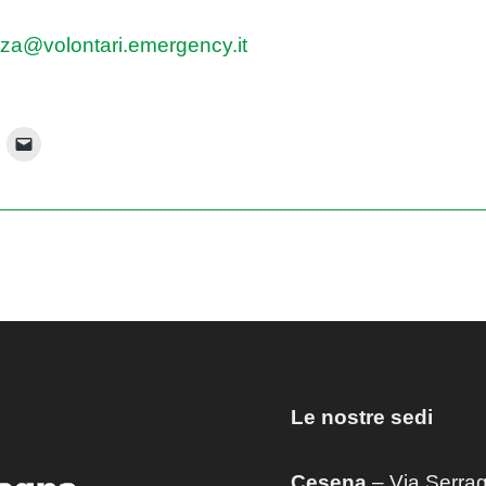
za@volontari.emergency.it
Le nostre sedi
Cesena
– Via Serrag