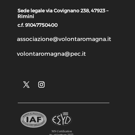
Sede legale via Covignano 238, 47923 –
Rimini
c.f. 91047750400
associazione@volontaromagna.it
volontaromagna@pec.it