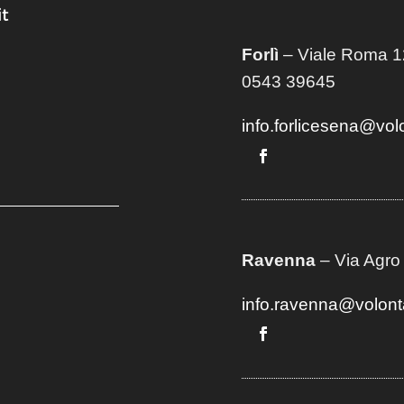
t
Forlì
– Viale Roma 12
0543 39645
info.forlicesena@vol
Ravenna
– Via Agro
info.ravenna@volont