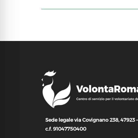
Sede legale via Covignano 238, 47923 
c.f. 91047750400