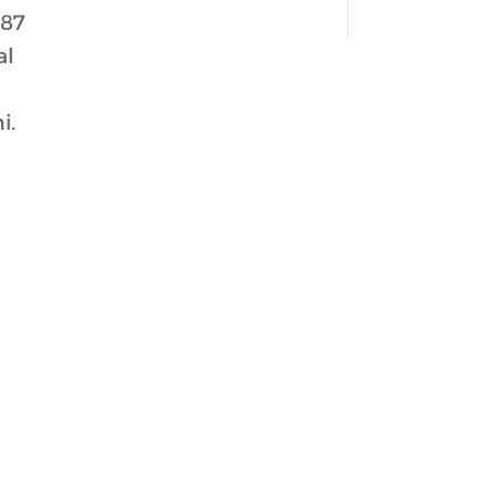
 87
al
i.