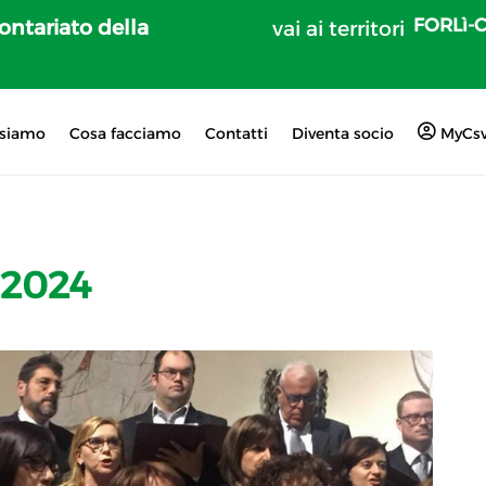
FORLì-
lontariato della
vai ai territori
 siamo
Cosa facciamo
Contatti
Diventa socio
MyCs
 2024