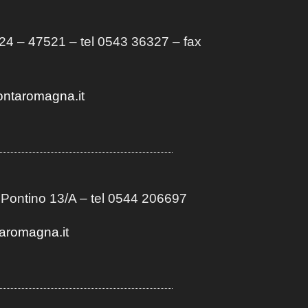
4 – 47521 – tel 0543 36327 – fax
ontaromagna.it
 Pontino 13/A
– t
el 0544 206697
aromagna.it