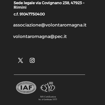
Sede legale via Covignano 238, 47923 –
Rimini
c.f. 91047750400
associazione@volontaromagna.it
volontaromagna@pec.it