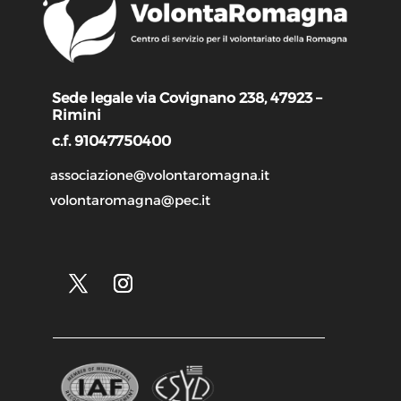
Sede legale via Covignano 238, 47923 –
Rimini
c.f. 91047750400
associazione@volontaromagna.it
volontaromagna@pec.it