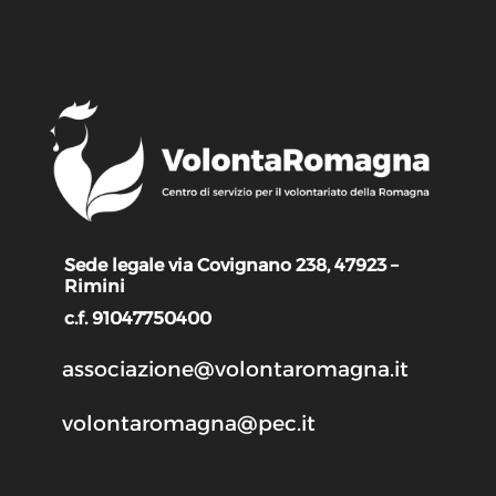
Sede legale via Covignano 238, 47923 –
Rimini
c.f. 91047750400
associazione@volontaromagna.it
volontaromagna@pec.it