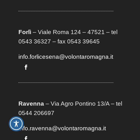
Forlì
– Viale Roma 124 – 47521 – tel
0543 36327 – fax 0543 39645
info.forlicesena@volontaromagna.it
Ravenna
– Via Agro Pontino 13/A
– t
el
0544 206697
info.ravenna@volontaromagna.it