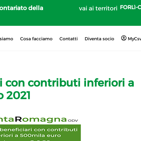
FORLì-
lontariato della
vai ai territori
 siamo
Cosa facciamo
Contatti
Diventa socio
MyCs
i con contributi inferiori a
o 2021