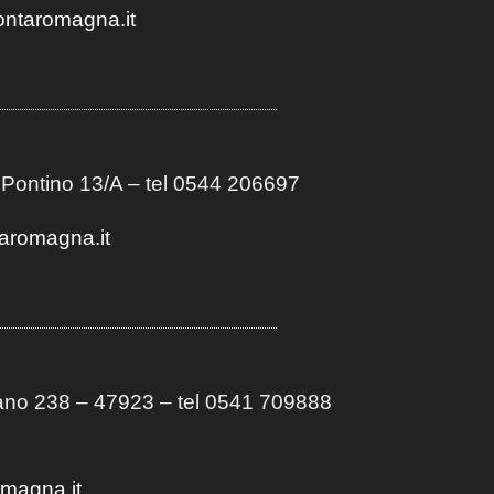
ontaromagna.it
 Pontino 13/A
– t
el 0544 206697
aromagna.it
no 238 – 47923 – tel 0541 709888
omagna.it