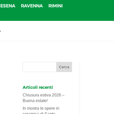
CESENA
RAVENNA
RIMINI
v
Articoli recenti
Chiusura estiva 2026 –
Buona estate!
In mostra le opere in
ceramica di Sante