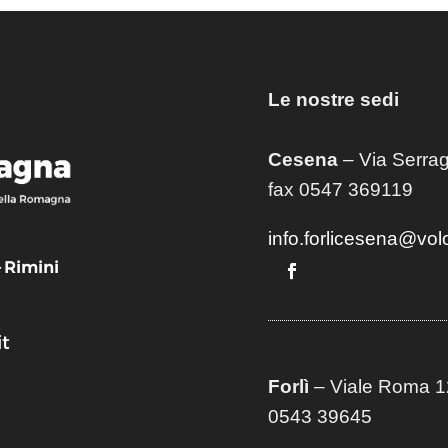
Le nostre sedi
Cesena
– Via Serrag
fax 0547 369119
info.forlicesena@vol
– Rimini
t
Forlì
– Viale Roma 12
0543 39645