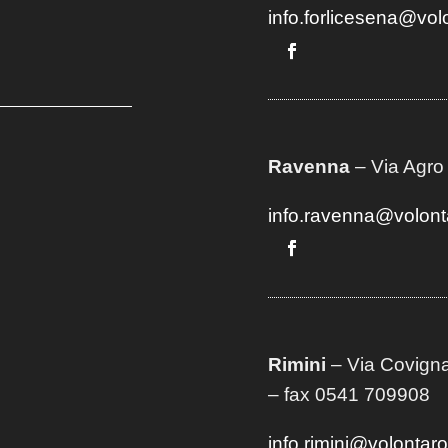
info.forlicesena@vol
Ravenna
– Via Agro
info.ravenna@volont
Rimini
– Via Covigna
– fax 0541 709908
info.rimini@volontar