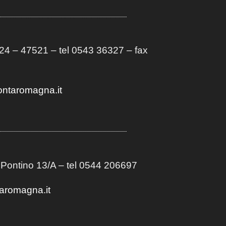
4 – 47521 – tel 0543 36327 – fax
ontaromagna.it
 Pontino 13/A
– t
el 0544 206697
aromagna.it