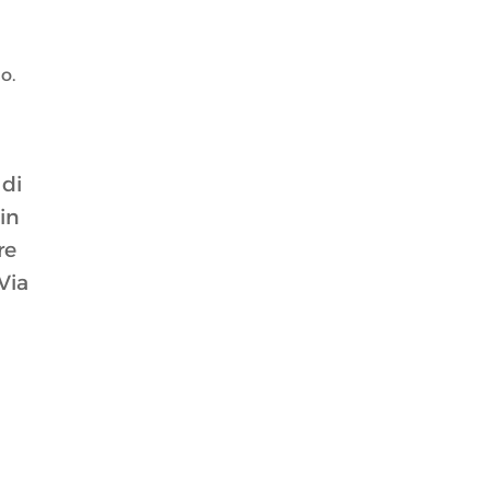
o.
 di
 in
re
Via