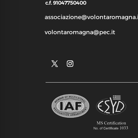
c.f. 91047750400
associazione@volontaromagna.i
volontaromagna@pec.it