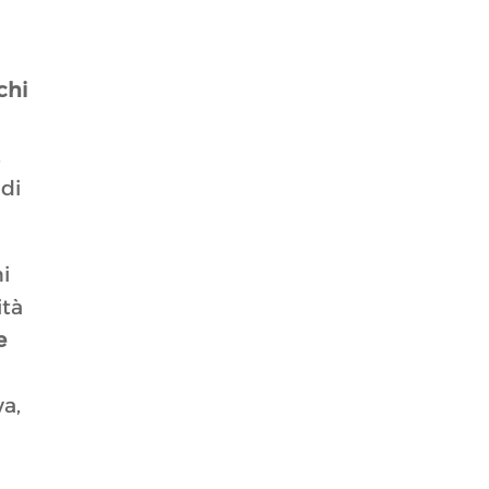
chi
,
 di
i
ità
e
va,