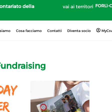
FORLì-
lontariato della
vai ai territori
 siamo
Cosa facciamo
Contatti
Diventa socio
MyCs
undraising