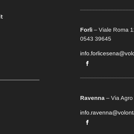
t
Forlì
– Viale Roma 12
0543 39645
info.forlicesena@vol
Ravenna
– Via Agro
info.ravenna@volont