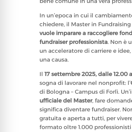
bene comune in una vera profess
In un’epoca in cui il cambiamento 
chiedere, il Master in Fundraisin
vuole imparare a raccogliere fon
fundraiser professionista
. Non è 
un acceleratore di carriere e idee
una causa.
Il
17 settembre 2025, dalle 12.00 a
sogna di lavorare nel nonprofit: l’
di Bologna – Campus di Forlì. Un’
ufficiale del Master
, fare domand
significa diventare fundraiser. No
gratuita e aperta a tutti, per viv
formato oltre 1.000 professionisti d