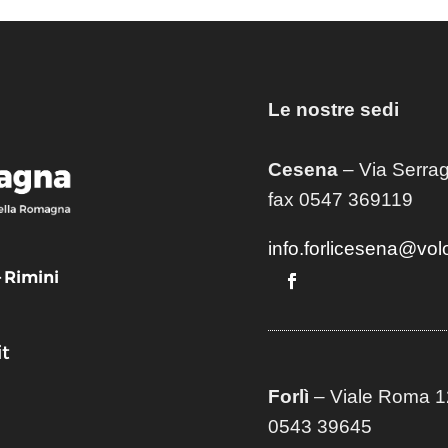
Le nostre sedi
Cesena
– Via Serrag
fax 0547 369119
info.forlicesena@vol
– Rimini
t
Forlì
– Viale Roma 12
0543 39645