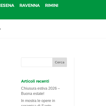
CESENA
RAVENNA
RIMINI
v
Articoli recenti
Chiusura estiva 2026 –
Buona estate!
In mostra le opere in
ceramica di Sante