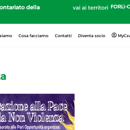
FORLì-
lontariato della
vai ai territori
 siamo
Cosa facciamo
Contatti
Diventa socio
MyCs
za