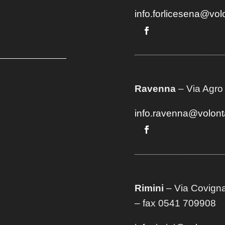
info.forlicesena@vol
Ravenna
– Via Agro
info.ravenna@volont
Rimini
– Via Covigna
– fax 0541 709908