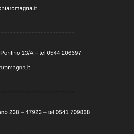
ontaromagna.it
 Pontino 13/A
– t
el 0544 206697
aromagna.it
no 238 – 47923 – tel 0541 709888