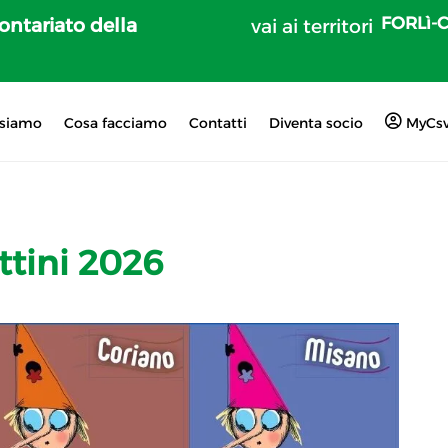
FORLì-
lontariato della
vai ai territori
 siamo
Cosa facciamo
Contatti
Diventa socio
MyCs
ttini 2026