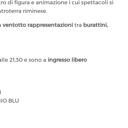
eatro di figura e animazione i cui spettacoli si
troterra riminese.
a
ventotto rappresentazioni
tra
burattini,
alle 21,30 e sono a
ingresso libero
i
IO BLU