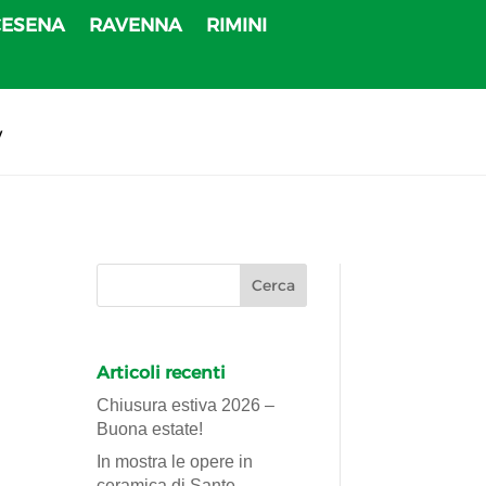
CESENA
RAVENNA
RIMINI
v
Articoli recenti
Chiusura estiva 2026 –
Buona estate!
In mostra le opere in
ceramica di Sante