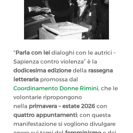
“
Parla con lei
dialoghi con le autrici –
Sapienza contro violenza” è la
dodicesima edizione
della
rassegna
letteraria
promossa dal
Coordinamento Donne Rimini
, che le
volontarie ripropongono
nella
primavera – estate 2026
con
quattro appuntamenti
; con questa
manifestazione si vogliono divulgare
opere sui temi del
femminismo
e dei