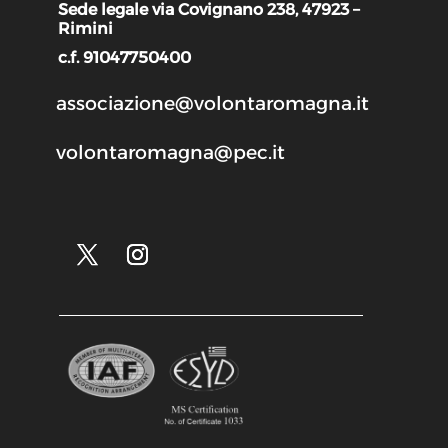
Sede legale via Covignano 238, 47923 –
Rimini
c.f. 91047750400
associazione@volontaromagna.it
volontaromagna@pec.it