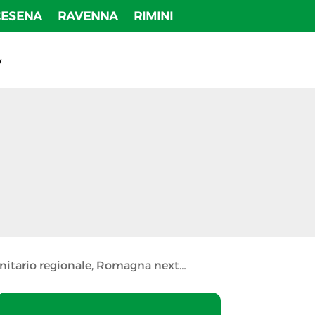
CESENA
RAVENNA
RIMINI
v
anitario regionale, Romagna next…