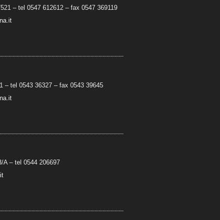
7521 – tel 0547 612612 – fax 0547 369119
a.it
 – tel 0543 36327 – fax 0543 39645
a.it
3/A
– t
el 0544 206697
it