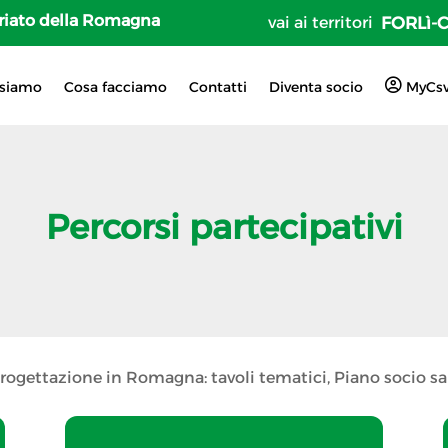
tariato della Romagna
vai ai territori
FORLì-
 siamo
Cosa facciamo
Contatti
Diventa socio
MyCs
Percorsi partecipativi
rogettazione in Romagna: tavoli tematici, Piano socio s