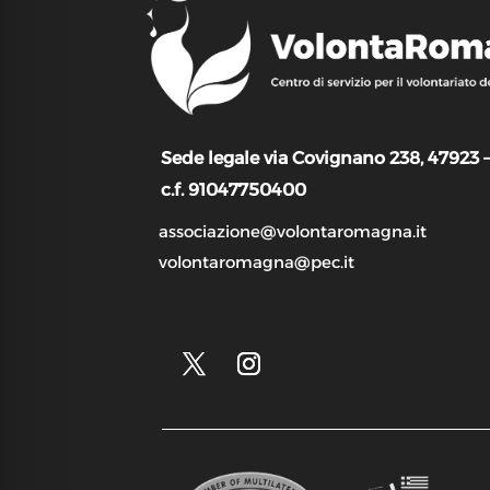
Sede legale via Covignano 238, 47923 
c.f. 91047750400
associazione@volontaromagna.it
volontaromagna@pec.it