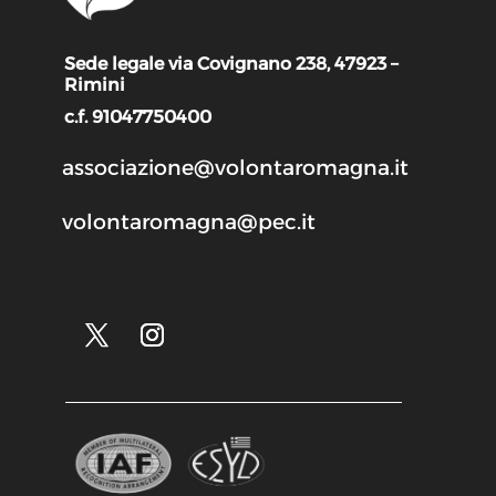
Sede legale via Covignano 238, 47923 –
Rimini
c.f. 91047750400
associazione@volontaromagna.it
volontaromagna@pec.it