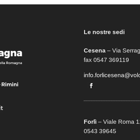
Le nostre sedi
Cesena
– Via Serrag
fax 0547 369119
info.forlicesena@vol
– Rimini
t
Forlì
– Viale Roma 12
0543 39645