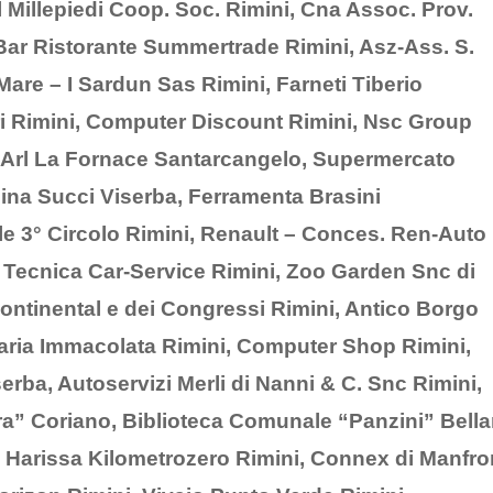
Il Millepiedi Coop. Soc. Rimini, Cna Assoc. Prov.
– Bar Ristorante Summertrade Rimini, Asz-Ass. S.
 Mare – I Sardun Sas Rimini, Farneti Tiberio
ri Rimini, Computer Discount Rimini, Nsc Group
. Arl La Fornace Santarcangelo, Supermercato
cina Succi Viserba, Ferramenta Brasini
ale 3° Circolo Rimini, Renault – Conces. Ren-Auto
a Tecnica Car-Service Rimini, Zoo Garden Snc di
Continental e dei Congressi Rimini, Antico Borgo
taria Immacolata Rimini, Computer Shop Rimini,
ba, Autoservizi Merli di Nanni & C. Snc Rimini,
ra” Coriano, Biblioteca Comunale “Panzini” Bellar
ia Harissa Kilometrozero Rimini, Connex di Manfro