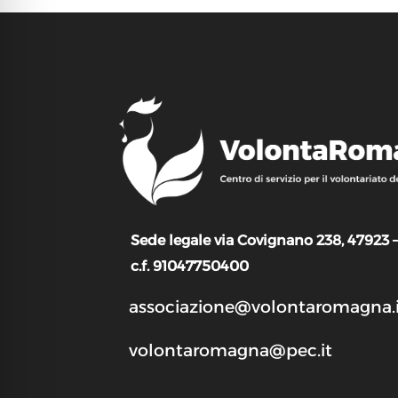
Sede legale via Covignano 238, 47923 
c.f. 91047750400
associazione@volontaromagna.i
volontaromagna@pec.it