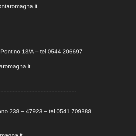
ontaromagna.it
 Pontino 13/A
– t
el 0544 206697
aromagna.it
no 238 – 47923 – tel 0541 709888
omagna.it