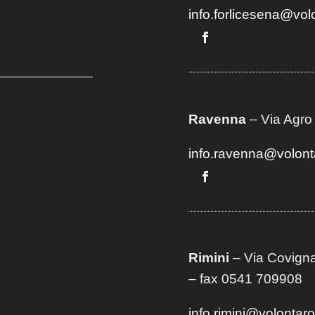
info.forlicesena@vol
Ravenna
– Via Agro
info.ravenna@volont
Rimini
– Via Covigna
– fax 0541 709908
info.rimini@volontar