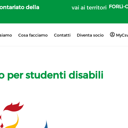
FORLì-
lontariato della
vai ai territori
 siamo
Cosa facciamo
Contatti
Diventa socio
MyCs
ro per studenti disabili