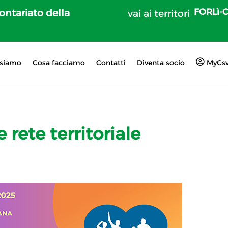
FORLì-
lontariato della
vai ai territori
 siamo
Cosa facciamo
Contatti
Diventa socio
MyCs
e rete territoriale