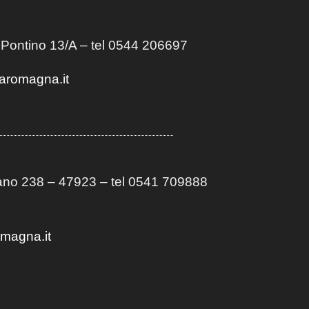
 Pontino 13/A
– t
el 0544 206697
aromagna.it
no 238 – 47923 – tel 0541 709888
omagna.it