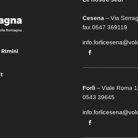
Cesena
– Via Serrag
fax 0547 369119
info.forlicesena@vol
– Rimini
t
Forlì
– Viale Roma 12
0543 39645
info.forlicesena@vol