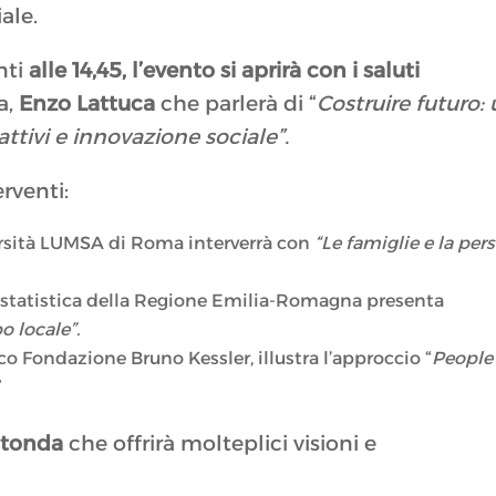
ale.
nti
alle 14,45, l’evento si aprirà con i saluti
a,
Enzo Lattuca
che parlerà di “
Costruire futuro:
rattivi e innovazione sociale”.
rventi:
rsità LUMSA di Roma interverrà con
“Le famiglie e la per
i statistica della Regione Emilia-Romagna presenta
o locale”.
ico Fondazione Bruno Kessler, illustra l’approccio “
People
”
rotonda
che offrirà molteplici visioni e