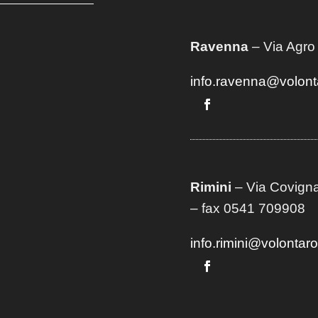
Ravenna
– Via Agro
info.ravenna@volont
Rimini
– Via Covigna
– fax 0541 709908
info.rimini@volontar