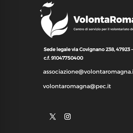
Sede legale via Covignano 238, 47923 
c.f. 91047750400
associazione@volontaromagna.i
volontaromagna@pec.it