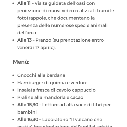
Alle 11
– Visita guidata dell’oasi con
proiezione di nuovi video realizzati tramite
fototrappole, che documentano la
presenza delle numerose specie animali
dell’area.
Alle 13
– Pranzo (su prenotazione entro
venerdì 17 aprile).
Menù:
Gnocchi alla bardana
Hamburger di quinoa e verdure
Insalata fresca di cavolo cappuccio
Praline alla mandorla e cacao
Alle 15,30
– Letture ad alta voce di libri per
bambini
Alle 16,30
– Laboratorio “Il vulcano che
erutta” (manipolazione dell’argilla), adatto