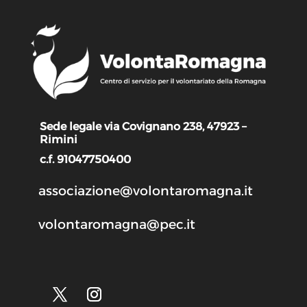
Sede legale via Covignano 238, 47923 –
Rimini
c.f. 91047750400
associazione@volontaromagna.it
volontaromagna@pec.it