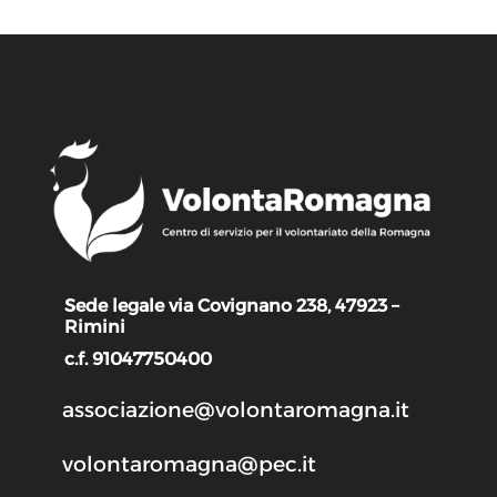
Sede legale via Covignano 238, 47923 –
Rimini
c.f. 91047750400
associazione@volontaromagna.it
volontaromagna@pec.it