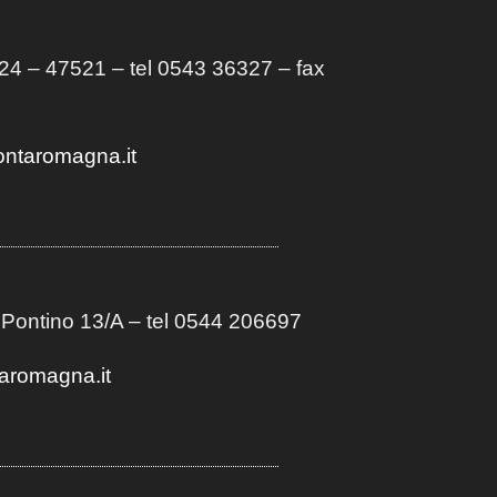
4 – 47521 – tel 0543 36327 – fax
ontaromagna.it
 Pontino 13/A
– t
el 0544 206697
aromagna.it