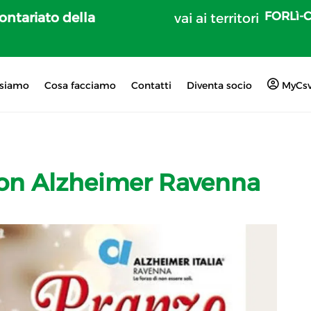
FORLì-
lontariato della
vai ai territori
 siamo
Cosa facciamo
Contatti
Diventa socio
MyCs
con Alzheimer Ravenna