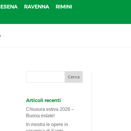
CESENA
RAVENNA
RIMINI
v
Articoli recenti
Chiusura estiva 2026 –
Buona estate!
In mostra le opere in
ceramica di Sante