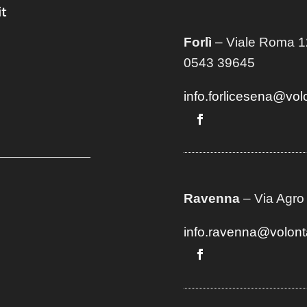
t
Forlì
– Viale Roma 12
0543 39645
info.forlicesena@vol
Ravenna
– Via Agro
info.ravenna@volont