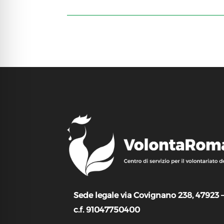
Sede legale via Covignano 238, 47923 
c.f. 91047750400