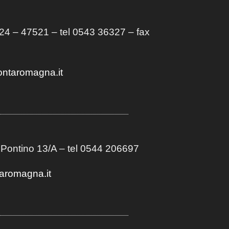
4 – 47521 – tel 0543 36327 – fax
ontaromagna.it
 Pontino 13/A
– t
el 0544 206697
aromagna.it