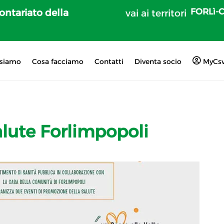
FORLì-
lontariato della
vai ai territori
 siamo
Cosa facciamo
Contatti
Diventa socio
MyCs
alute Forlimpopoli