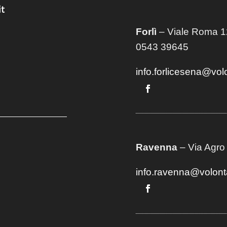
t
Forlì
– Viale Roma 12
0543 39645
info.forlicesena@vol
Ravenna
– Via Agro
info.ravenna@volont