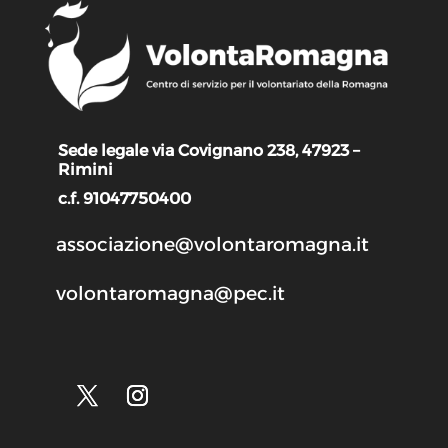
Sede legale via Covignano 238, 47923 –
Rimini
c.f. 91047750400
associazione@volontaromagna.it
volontaromagna@pec.it