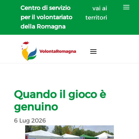
Centro di servizio
vai ai
per il volontariato
territori
della Romagna
Quando il gioco è
genuino
6 Lug 2026