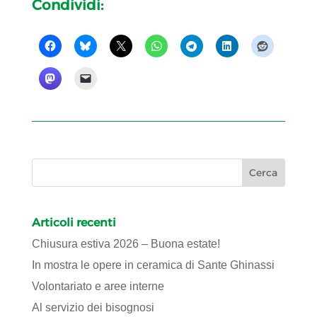
Condividi:
Articoli recenti
Chiusura estiva 2026 – Buona estate!
In mostra le opere in ceramica di Sante Ghinassi
Volontariato e aree interne
Al servizio dei bisognosi