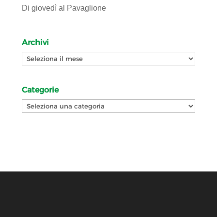
Di giovedì al Pavaglione
Archivi
Archivi
Categorie
Categorie