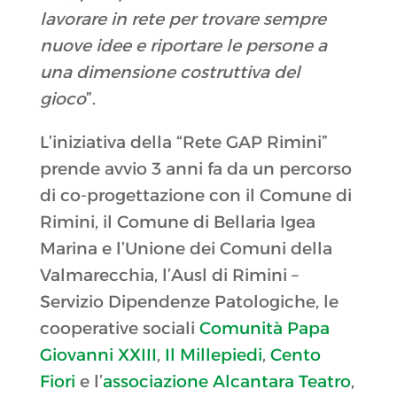
lavorare in rete per trovare sempre
nuove idee e riportare le persone a
una dimensione costruttiva del
gioco
”.
L’iniziativa della “Rete GAP Rimini”
prende avvio 3 anni fa da un percorso
di co-progettazione con il Comune di
Rimini, il Comune di Bellaria Igea
Marina e l’Unione dei Comuni della
Valmarecchia, l’Ausl di Rimini –
Servizio Dipendenze Patologiche, le
cooperative sociali
Comunità Papa
Giovanni XXIII
,
Il Millepiedi
,
Cento
Fiori
e l’
associazione Alcantara Teatro
,