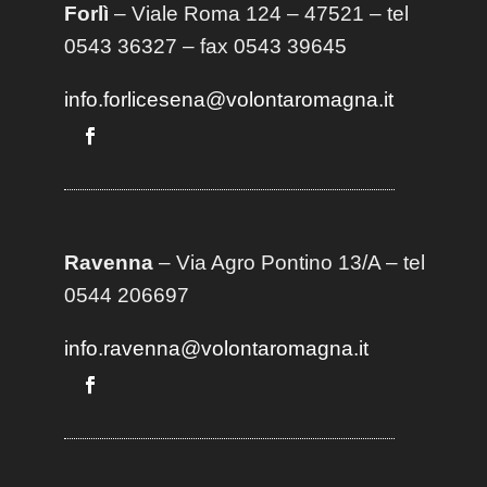
Forlì
– Viale Roma 124 – 47521 – tel
0543 36327 – fax 0543 39645
info.forlicesena@volontaromagna.it
Ravenna
– Via Agro Pontino 13/A
– t
el
0544 206697
info.ravenna@volontaromagna.it