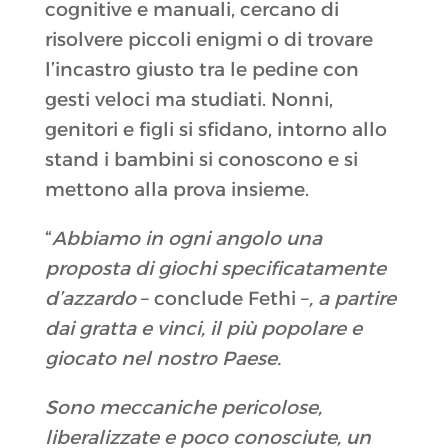
cognitive e manuali, cercano di
risolvere piccoli enigmi o di trovare
l’incastro giusto tra le pedine con
gesti veloci ma studiati. Nonni,
genitori e figli si sfidano, intorno allo
stand i bambini si conoscono e si
mettono alla prova insieme.
“
Abbiamo in ogni angolo una
proposta di giochi specificatamente
d’azzardo
– conclude Fethi –
, a partire
dai gratta e vinci, il più popolare e
giocato nel nostro Paese.
Sono meccaniche pericolose,
liberalizzate e poco conosciute, un