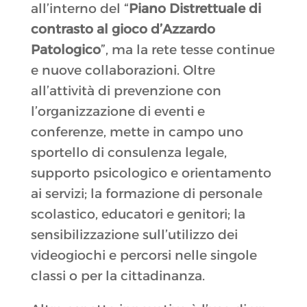
all’interno del “
Piano Distrettuale di
contrasto al gioco d’Azzardo
Patologico
”, ma la rete tesse continue
e nuove collaborazioni. Oltre
all’attività di prevenzione con
l’organizzazione di eventi e
conferenze, mette in campo uno
sportello di consulenza legale,
supporto psicologico e orientamento
ai servizi; la formazione di personale
scolastico, educatori e genitori; la
sensibilizzazione sull’utilizzo dei
videogiochi e percorsi nelle singole
classi o per la cittadinanza.