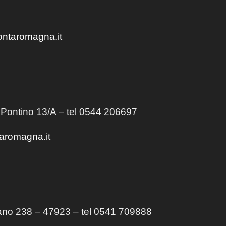
ontaromagna.it
 Pontino 13/A
– t
el 0544 206697
aromagna.it
no 238 – 47923 – tel 0541 709888