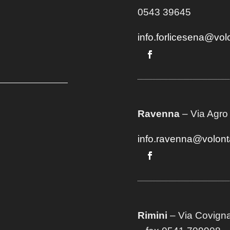
0543 39645
info.forlicesena@vol
Ravenna
– Via Agro
info.ravenna@volont
Rimini
– Via Covigna