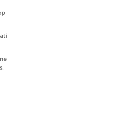
pp
ati
one
s
.