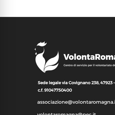
Sede legale via Covignano 238, 47923 
c.f. 91047750400
associazione@volontaromagna.i
volontaromagna@pec.it