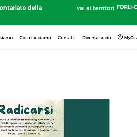
FORLì-
lontariato della
vai ai territori
 siamo
Cosa facciamo
Contatti
Diventa socio
MyCs