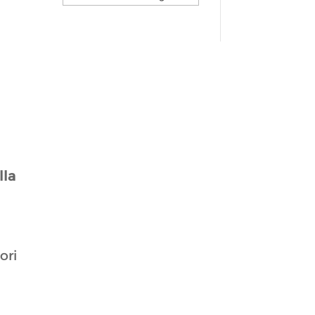
lla
ori