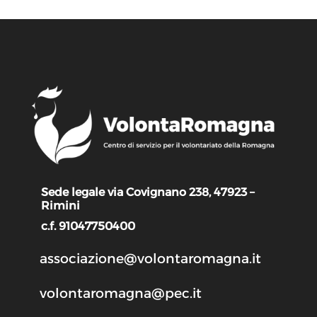
Sede legale via Covignano 238, 47923 –
Rimini
c.f. 91047750400
associazione@volontaromagna.it
volontaromagna@pec.it