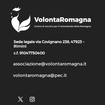
Sede legale via Covignano 238, 47923 –
Rimini
c.f. 91047750400
associazione@volontaromagna.it
volontaromagna@pec.it