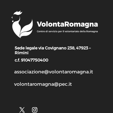
Sede legale via Covignano 238, 47923 –
Rimini
c.f. 91047750400
associazione@volontaromagna.it
volontaromagna@pec.it