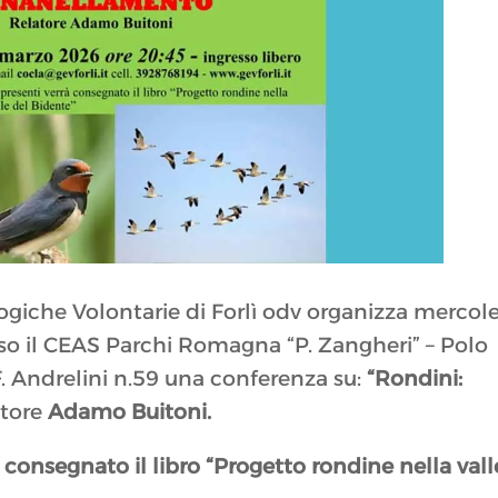
iche Volontarie di Forlì odv organizza mercol
sso il CEAS Parchi Romagna “P. Zangheri” – Polo
 F. Andrelini n.59 una conferenza su:
“Rondini:
atore
Adamo Buitoni.
à consegnato il libro “Progetto rondine nella vall