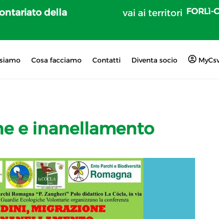
FORLì-
lontariato della
vai ai territori
 siamo
Cosa facciamo
Contatti
Diventa socio
MyCs
ne e inanellamento