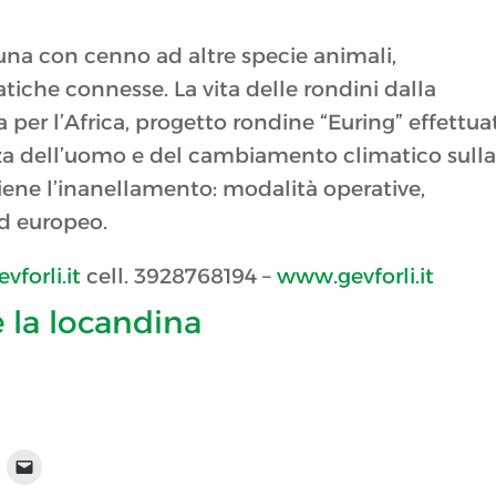
una con cenno ad altre specie animali,
iche connesse. La vita delle rondini dalla
 per l’Africa, progetto rondine “Euring” effettua
enza dell’uomo e del cambiamento climatico sull
iene l’inanellamento: modalità operative,
ed europeo.
forli.it
cell. 3928768194 –
www.gevforli.it
e la locandina