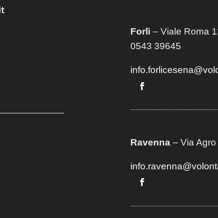
t
Forlì
– Viale Roma 12
0543 39645
info.forlicesena@vol
Ravenna
– Via Agro
info.ravenna@volont