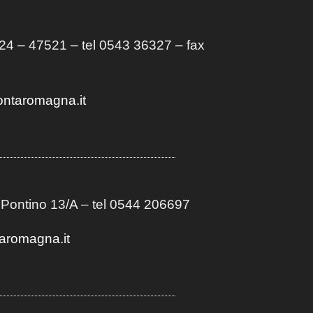
4 – 47521 – tel 0543 36327 – fax
ontaromagna.it
 Pontino 13/A
– t
el 0544 206697
aromagna.it