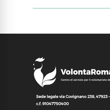
Sede legale via Covignano 238, 47923 
c.f. 91047750400