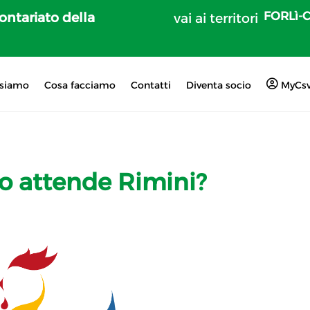
FORLì-
lontariato della
vai ai territori
 siamo
Cosa facciamo
Contatti
Diventa socio
MyCs
ro attende Rimini?