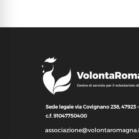
Sede legale via Covignano 238, 47923 
c.f. 91047750400
associazione@volontaromagna.i