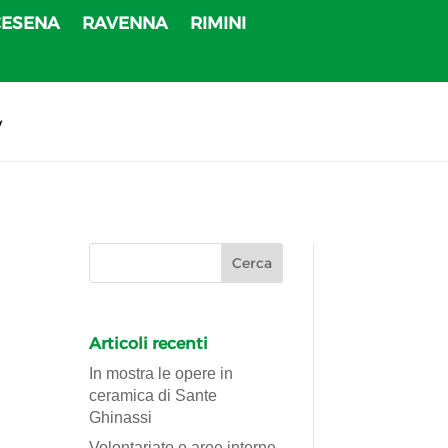
CESENA
RAVENNA
RIMINI
v
Articoli recenti
In mostra le opere in
ceramica di Sante
Ghinassi
Volontariato e aree interne