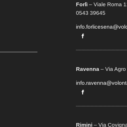
Forlì
– Viale Roma 12
0543 39645
info.forlicesena@vol
Ravenna
– Via Agro
info.ravenna@volont
Rimini
– Via Covigna