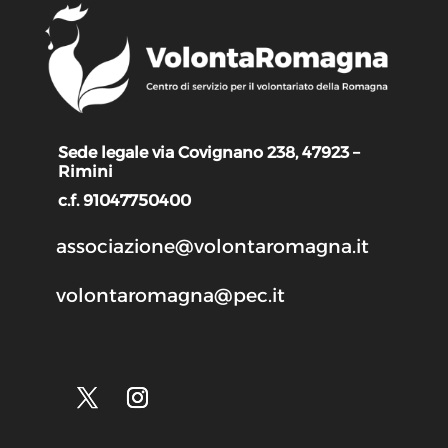
Sede legale via Covignano 238, 47923 –
Rimini
c.f. 91047750400
associazione@volontaromagna.it
volontaromagna@pec.it