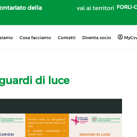
FORLì-
lontariato della
vai ai territori
 siamo
Cosa facciamo
Contatti
Diventa socio
MyCs
guardi di luce