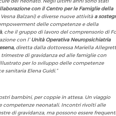
ure del neonato. Negli ultimi anni sono stati
llaborazione con il Centro per le Famiglie della
 Vesna Balzani) e diverse nuove attività
a sosteg
empowerment
delle competenze e della
à
, che il gruppo di lavoro del comprensorio di Fo
razione con l’
Unità Operativa Neuropsichiatria
Cesena,
diretta dalla dottoressa
Mariella Allegrett
 trimestre di gravidanza ed alle famiglie con
illustrato per lo sviluppo delle competenze
e sanitaria Elena Guidi.”
stri bambini, per coppie in attesa. Un viaggio
 le competenze neonatali. Incontri rivolti alle
stre di gravidanza, ma possono essere frequent