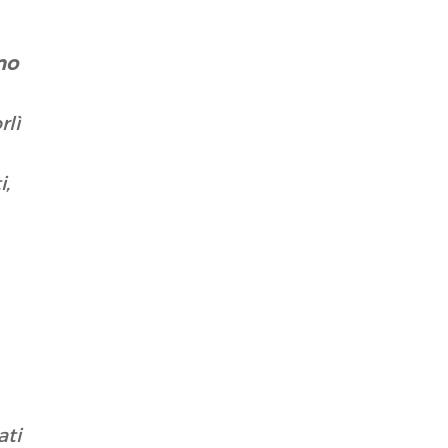
no
rlì
i,
ati