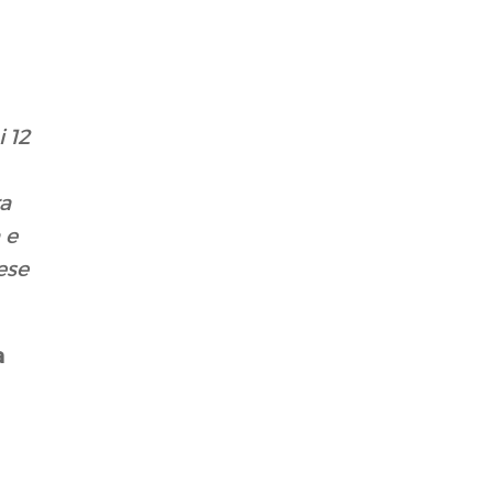
 12
ra
 e
ese
a