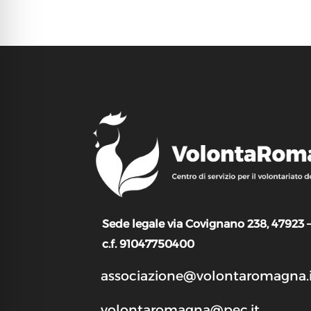
Sede legale via Covignano 238, 47923 
c.f. 91047750400
associazione@volontaromagna.i
volontaromagna@pec.it