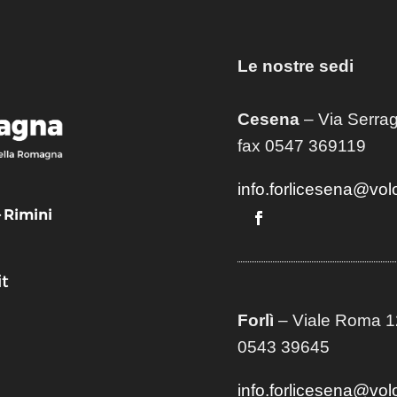
Le nostre sedi
Cesena
– Via Serrag
fax 0547 369119
info.forlicesena@vol
– Rimini
t
Forlì
– Viale Roma 12
0543 39645
info.forlicesena@vol