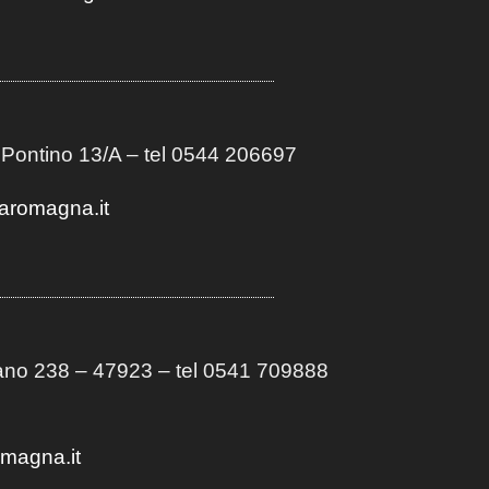
 Pontino 13/A
– t
el 0544 206697
aromagna.it
no 238 – 47923 – tel 0541 709888
omagna.it