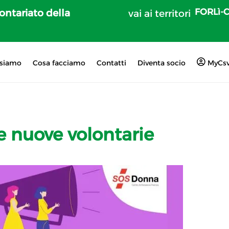
FORLì-
lontariato della
vai ai territori
 siamo
Cosa facciamo
Contatti
Diventa socio
MyCs
e nuove volontarie