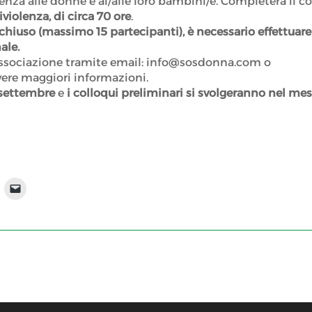
enza alle donne e ai/alle loro bambini/e. Completerà il c
iviolenza, di circa 70 ore
.
hiuso (massimo 15 partecipanti), è necessario effettuar
ale.
l’associazione tramite email: info@sosdonna.com o
ere maggiori informazioni.
5 settembre
e
i colloqui preliminari si svolgeranno nel mes