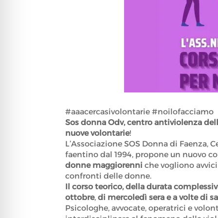
#aaacercasivolontarie #noilofacciamo
Sos donna Odv, centro antiviolenza de
nuove volontarie
!
L’Associazione SOS Donna di Faenza, Cent
faentino dal 1994, propone un nuovo cors
donne maggiorenni
che vogliono avvici
confronti delle donne.
Il corso teorico, della durata complessiv
ottobre
,
di mercoledì sera e a volte di 
Psicologhe, avvocate, operatrici e volon