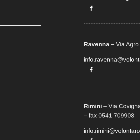
Ravenna
– Via Agro
info.ravenna@volont
Rimini
– Via Covigna
– fax 0541 709908
info.rimini@volontar