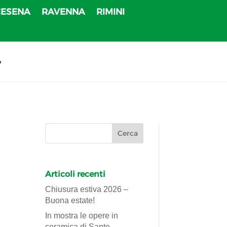
CESENA
RAVENNA
RIMINI
v
Articoli recenti
Chiusura estiva 2026 –
Buona estate!
In mostra le opere in
ceramica di Sante