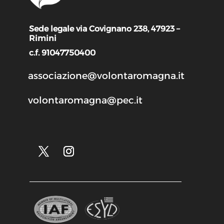
Sede legale via Covignano 238, 47923 –
Rimini
c.f. 91047750400
associazione@volontaromagna.it
volontaromagna@pec.it