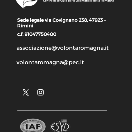
Sede legale via Covignano 238, 47923 –
Rimini
c.f. 91047750400
associazione@volontaromagna.it
volontaromagna@pec.it