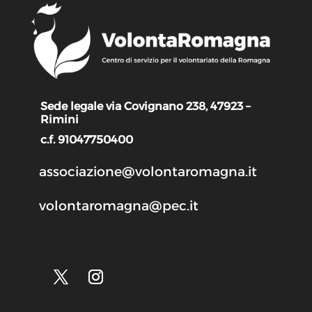
Sede legale via Covignano 238, 47923 –
Rimini
c.f. 91047750400
associazione@volontaromagna.it
volontaromagna@pec.it