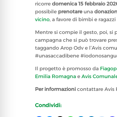
ricorre
domenica 15 febbraio 202
possibile
prenotare
una
donazion
vicino
, a favore di bimbi e ragazzi
Mentre si compie il gesto, poi, si
campagna che si può trovare press
taggando Arop Odv e l’Avis comun
#unasaccadibene #iodonosangue, 
Il progetto è promosso da
Fiagop
Emilia Romagna
e
Avis Comunale
Per informazioni
contattare Avis 
Condividi: