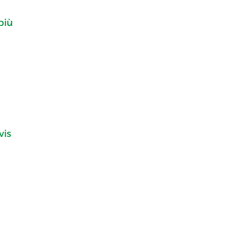
più
vis