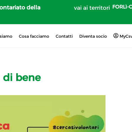
FORLì-
lontariato della
vai ai territori
 siamo
Cosa facciamo
Contatti
Diventa socio
MyCs
a di bene