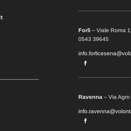
t
Forlì
– Viale Roma 12
0543 39645
info.forlicesena@vol
Ravenna
– Via Agro
info.ravenna@volont