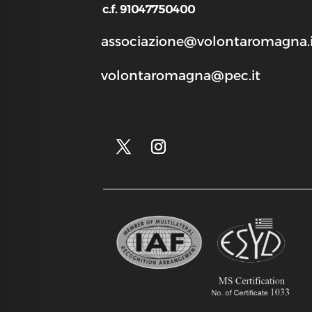
c.f. 91047750400
associazione@volontaromagna.i
volontaromagna@pec.it