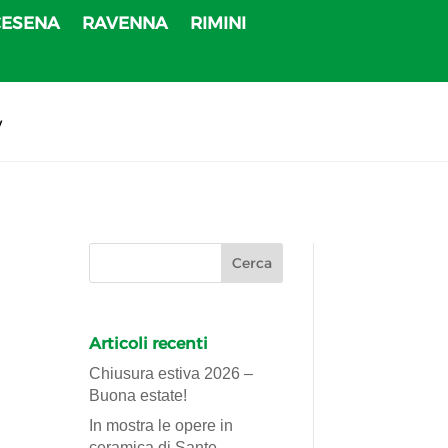
CESENA
RAVENNA
RIMINI
v
Articoli recenti
Chiusura estiva 2026 –
Buona estate!
In mostra le opere in
ceramica di Sante