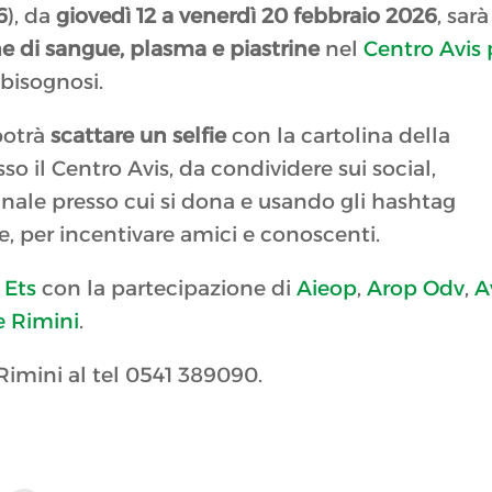
6
), da
giovedì
12 a venerdì 20 febbraio 2026
, sarà
e di sangue, plasma e piastrine
nel
Centro Avis 
 bisognosi.
 potrà
scattare un selfie
con la cartolina della
o il Centro Avis, da condividere sui social,
ale presso cui si dona e usando gli hashtag
per incentivare amici e conoscenti.
 Ets
con la partecipazione di
Aieop
,
Arop Odv
,
A
 Rimini
.
Rimini al tel 0541 389090.