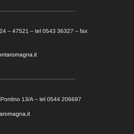
4 – 47521 – tel 0543 36327 – fax
ontaromagna.it
 Pontino 13/A
– t
el 0544 206697
aromagna.it