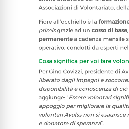
Associazioni di Volontariato, dell
Fiore all’occhiello è la
formazion
primis
grazie ad un
corso di base
permanente
a cadenza mensile su
operativo, condotti da esperti nel 
Cosa significa per voi fare volo
Per Gino Covizzi, presidente di Avu
liberato dagli impegni e soccorre
disponibilità e conoscenza di ciò 
aggiunge: “
Essere volontari signi
appoggio per migliorare la qualità d
volontari Avulss non si esaurisc
e donatore di speranza
”.