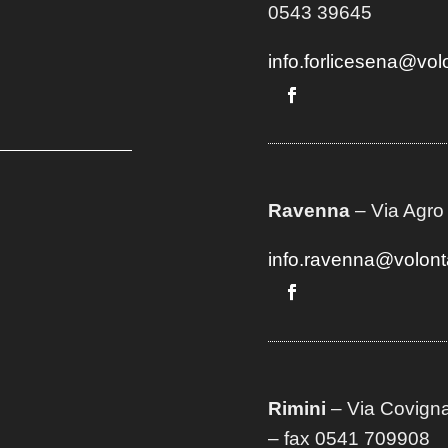
0543 39645
info.forlicesena@vol
Ravenna
– Via Agro
info.ravenna@volont
Rimini
– Via Covigna
– fax 0541 709908