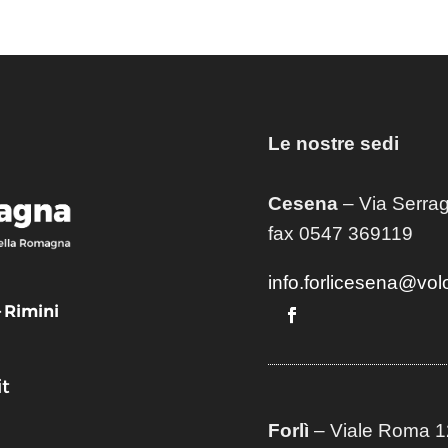
Le nostre sedi
Cesena
– Via Serrag
fax 0547 369119
info.forlicesena@vol
– Rimini
t
Forlì
– Viale Roma 12