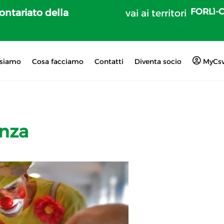
FORLì-
lontariato della
vai ai territori
 siamo
Cosa facciamo
Contatti
Diventa socio
MyCs
anza