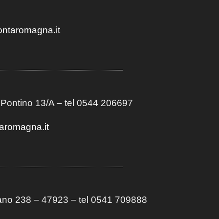
ontaromagna.it
 Pontino 13/A
– t
el 0544 206697
aromagna.it
no 238 – 47923 – tel 0541 709888