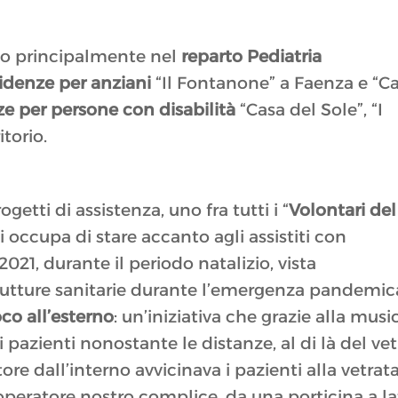
ono principalmente nel
reparto Pediatria
idenze per anziani
“Il Fontanone” a Faenza e “C
ze per persone con disabilità
“Casa del Sole”, “I
itorio.
getti di assistenza, uno fra tutti i “
Volontari del
si occupa di stare accanto agli assistiti con
 2021, durante il periodo natalizio, vista
strutture sanitarie durante l’emergenza pandemic
co all’esterno
: un’iniziativa che grazie alla musi
 i pazienti nonostante le distanze, al di là del vet
ore dall’interno avvicinava i pazienti alla vetrat
operatore nostro complice, da una porticina a l