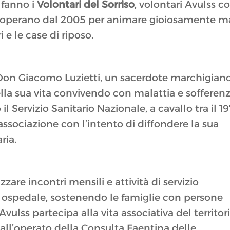
 fanno i
Volontari del Sorriso
, volontari Avulss c
e operano dal 2005 per animare gioiosamente m
i e le case di riposo.
 Don Giacomo Luzietti, un sacerdote marchigian
lla sua vita convivendo con malattia e sofferenz
l Servizio Sanitario Nazionale, a cavallo tra il 1
’associazione con l’intento di diffondere la sua
ria.
zare incontri mensili e attività di servizio
n ospedale, sostenendo le famiglie con persone
 Avulss partecipa alla vita associativa del territor
 all’operato della Consulta Faentina delle