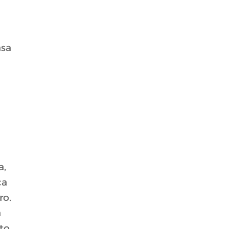
asa
a,
ca
ro.
a
ato