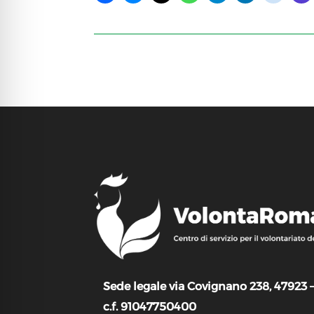
Sede legale via Covignano 238, 47923 
c.f. 91047750400