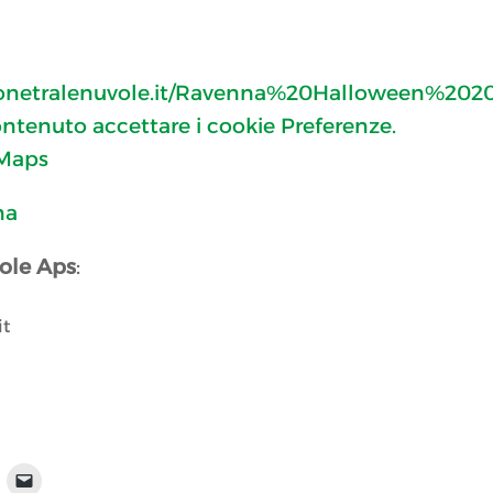
ionetralenuvole.it/Ravenna%20Halloween%202
ontenuto accettare i cookie Preferenze.
 Maps
na
ole Aps
:
it