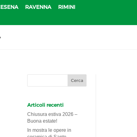
CESENA
RAVENNA
RIMINI
v
Articoli recenti
Chiusura estiva 2026 –
Buona estate!
In mostra le opere in
ceramica di Sante