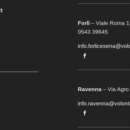
t
Forlì
– Viale Roma 12
0543 39645
info.forlicesena@vol
Ravenna
– Via Agro
info.ravenna@volont