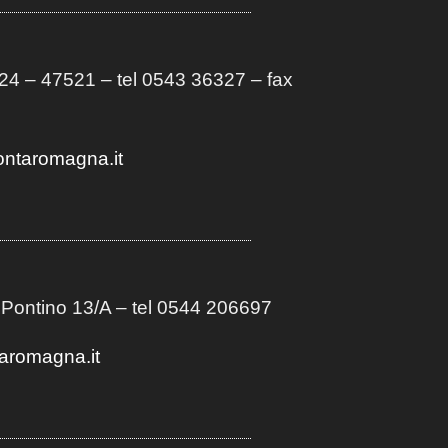
4 – 47521 – tel 0543 36327 – fax
ontaromagna.it
 Pontino 13/A
– t
el 0544 206697
aromagna.it