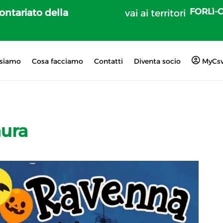
FORLì-
lontariato della
vai ai territori
 siamo
Cosa facciamo
Contatti
Diventa socio
MyCs
ura