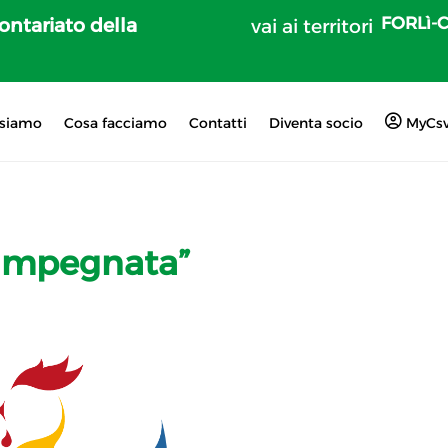
FORLì-
lontariato della
vai ai territori
 siamo
Cosa facciamo
Contatti
Diventa socio
MyCs
“impegnata”