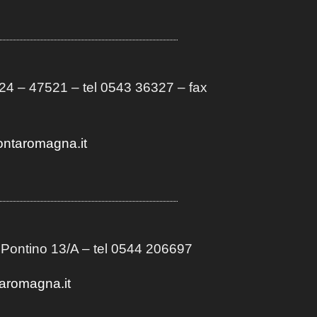
4 – 47521 – tel 0543 36327 – fax
ontaromagna.it
 Pontino 13/A
– t
el 0544 206697
aromagna.it