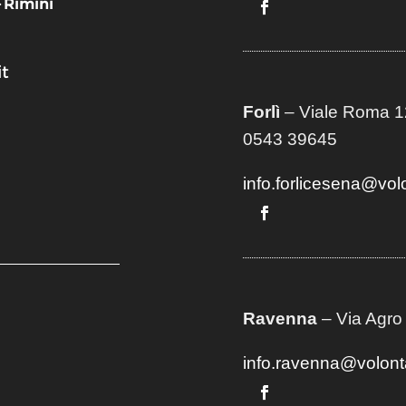
– Rimini
t
Forlì
– Viale Roma 12
0543 39645
info.forlicesena@vol
Ravenna
– Via Agro
info.ravenna@volont