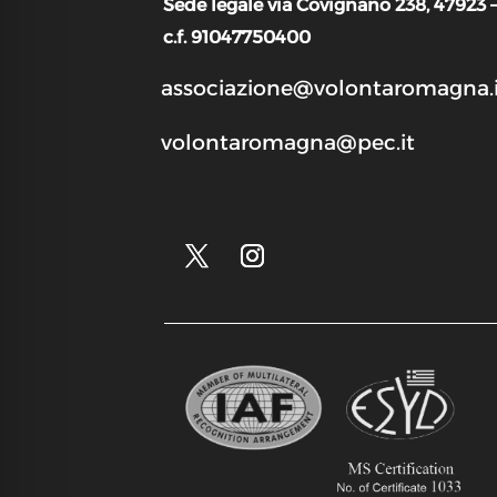
Sede legale via Covignano 238, 47923 
c.f. 91047750400
associazione@volontaromagna.i
volontaromagna@pec.it